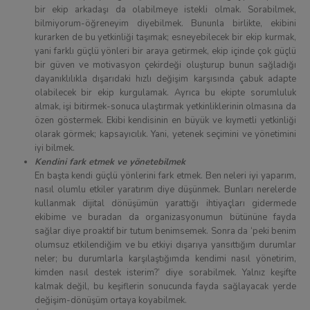
bir ekip arkadaşı da olabilmeye istekli olmak. Sorabilmek,
bilmiyorum-öğreneyim diyebilmek. Bununla birlikte, ekibini
kurarken de bu yetkinliği taşımak; esneyebilecek bir ekip kurmak,
yani farklı güçlü yönleri bir araya getirmek, ekip içinde çok güçlü
bir güven ve motivasyon çekirdeği oluşturup bunun sağladığı
dayanıklılıkla dışarıdaki hızlı değişim karşısında çabuk adapte
olabilecek bir ekip kurgulamak. Ayrıca bu ekipte sorumluluk
almak, işi bitirmek-sonuca ulaştırmak yetkinliklerinin olmasına da
özen göstermek. Ekibi kendisinin en büyük ve kıymetli yetkinliği
olarak görmek; kapsayıcılık. Yani, yetenek seçimini ve yönetimini
iyi bilmek.
Kendini fark etmek ve yönetebilmek
En başta kendi güçlü yönlerini fark etmek. Ben neleri iyi yaparım,
nasıl olumlu etkiler yaratırım diye düşünmek. Bunları nerelerde
kullanmak dijital dönüşümün yarattığı ihtiyaçları gidermede
ekibime ve buradan da organizasyonumun bütününe fayda
sağlar diye proaktif bir tutum benimsemek. Sonra da ‘peki benim
olumsuz etkilendiğim ve bu etkiyi dışarıya yansıttığım durumlar
neler; bu durumlarla karşılaştığımda kendimi nasıl yönetirim,
kimden nasıl destek isterim?’ diye sorabilmek. Yalnız keşifte
kalmak değil, bu keşiflerin sonucunda fayda sağlayacak yerde
değişim-dönüşüm ortaya koyabilmek.