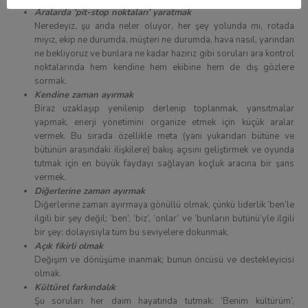
Aralarda ‘pit-stop noktaları’ yaratmak
Neredeyiz, şu anda neler oluyor, her şey yolunda mı, rotada
mıyız, ekip ne durumda, müşteri ne durumda, hava nasıl, yarından
ne bekliyoruz ve bunlara ne kadar hazırız gibi soruları ara kontrol
noktalarında hem kendine hem ekibine hem de dış gözlere
sormak.
Kendine zaman ayırmak
Biraz uzaklaşıp yenilenip derlenip toplanmak, yansıtmalar
yapmak, enerji yönetimini organize etmek için küçük aralar
vermek. Bu sırada özellikle meta (yani yukarıdan bütüne ve
bütünün arasındaki ilişkilere) bakış açısını geliştirmek ve oyunda
tutmak için en büyük faydayı sağlayan koçluk aracına bir şans
vermek.
Diğerlerine zaman ayırmak
Diğerlerine zaman ayırmaya gönüllü olmak, çünkü liderlik ‘ben’le
ilgili bir şey değil; ‘ben’, ‘biz’, ‘onlar’ ve ‘bunların bütünü’yle ilgili
bir şey; dolayısıyla tüm bu seviyelere dokunmak.
Açık fikirli olmak
Değişim ve dönüşüme inanmak; bunun öncüsü ve destekleyicisi
olmak.
Kültürel farkındalık
Şu soruları her daim hayatında tutmak: ‘Benim kültürüm’,