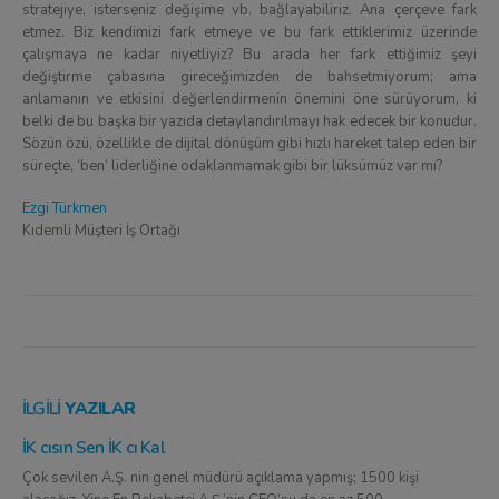
stratejiye, isterseniz değişime vb. bağlayabiliriz. Ana çerçeve fark
etmez. Biz kendimizi fark etmeye ve bu fark ettiklerimiz üzerinde
çalışmaya ne kadar niyetliyiz? Bu arada her fark ettiğimiz şeyi
değiştirme çabasına gireceğimizden de bahsetmiyorum; ama
anlamanın ve etkisini değerlendirmenin önemini öne sürüyorum, ki
belki de bu başka bir yazıda detaylandırılmayı hak edecek bir konudur.
Sözün özü, özellikle de dijital dönüşüm gibi hızlı hareket talep eden bir
süreçte, ‘ben’ liderliğine odaklanmamak gibi bir lüksümüz var mı?
Ezgi Türkmen
Kıdemli Müşteri İş Ortağı
İLGILI
YAZILAR
İK cısın Sen İK cı Kal
Çok sevilen A.Ş. nin genel müdürü açıklama yapmış; 1500 kişi