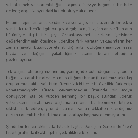
sahiplenmek ve sorumluluğunu taşımak, ‘seviye-bağımsız’ bir hale
geliyor; organizasyondaki her bir bireye ait oluyor.
Malum, hepimizin önce kendimiz ve sonra çevremiz üzerinde bir etkisi
var. Liderlik ‘ben’le ilgili bir şey değil; ‘ben’, ‘biz’, ‘onlar’ ve ‘bunların
bütünü’yle ilgili bir şey. Organizasyonel sınırların içerisinde
değerlendirmenin ötesinde, liderlikte fark yaratan yaklaşımların her
zaman hayatın bütünüyle ele alındığı anlar olduğuna inanıyor, esas
fayda ve değişimi yakaladığımız alanın burası olduğunu
gözlemliyorum.
Tek başına olmadığımız her an, yani içinde bulunduğumuz yapıdan
bağımsız olarak bir ötekine temas ettiğimiz her an (bu ailemiz, arkadaş
gruplarımız dahi olsa), bizim üzerimizdeki her etki, özellikle fark edip
yönetemediğimiz sürece, çevremizdekiler üzerinde bir etkiye
dönüşüyor. İşte bu yüzden herhangi bir başlık altındaki liderlik
yetkinliklerini sıralamaya başlamadan önce bu hepimizce bilinen,
sıklıkla fark edilen, yine de zaman zaman dikkatten kaçırdığımız
durumu önemli bir hatırlatma olarak ortaya koymayı önemsiyorum.
Şimdi bu temeli aklımızda tutarak Dijital Dönüşüm Sürecinde ‘Ben’
Liderliği altında ilk akla gelen yetkinliklere bakalım.