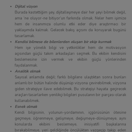
Dijital vizyon
Burada kastettiğim şey, dijitalleşmeye dair her şeyi bilmek değil,
ama ‘ne oluyor-ne bitiyor’un farkında olmak. Neler hem işimize
hem de insanımıza olumlu etki eder diye araştırmacı bir
yaklaşımda kalmak. Gelecek bakış açısını da koruyarak bugünü
tasarlamak.
Kendisi bilmese de bilenlerden oluşan bir ekip kurmak
Hem işe yönelik bilgi ve yetkinlikler hem de motivasyon
açısından güçlü takım arkadaşları seçmek. Bu ekibin kendisini
beslemesine izin vermek ve ekibin güçlü yönlerinden
faydalanmak.
Analitik olmak
Sayısal anlamda değil; farklı bilgilere ulaştıktan sonra bunları
anlamlı bir bütün halinde düşünüp vizyona çevirebilmek, vizyona
giden stratejiye ilave edebilmek. Bu stratejiyi hayata geçirecek
araçları tasarlarken yenilikçi bilgileri pusulanın bir parçası olarak
kullanabilmek.
Esnek olmak
Kendi bilgisinin, yolunun-yordamının, içgörüsünün ötesine
geçmeye, öğrenmeye, gelişmeye, değişmeye-dönüşmeye, aynı
konularda ekibini beslemeye, inisiyatifi başkalarına
bırakabilmeye, yeri geldiğinde öncülükten vazgeçip takip eden