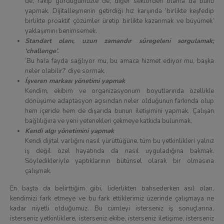
de, rakip gördüğümüzle de, diğer sektörden olanla da bunu
yapmak. Dijitalleşmenin getirdiği hız karşında ‘birlikte keşfedip
birlikte proaktif çözümler üretip birlikte kazanmak ve büyümek’
yaklaşımını benimsemek.
Standart olanı, uzun zamandır süregeleni sorgulamak;
‘challenge’.
‘Bu hala fayda sağlıyor mu, bu amaca hizmet ediyor mu, başka
neler olabilir?’ diye sormak.
İşveren markası yönetimi yapmak
Kendim, ekibim ve organizasyonum boyutlarında özellikle
dönüşüme adaptasyon açısından neler olduğunun farkında olup
hem içeride hem de dışarıda bunun iletişimini yapmak. Çalışan
bağlılığına ve yeni yetenekleri çekmeye katkıda bulunmak.
Kendi algı yönetimini yapmak
Kendi dijital varlığını nasıl yürüttüğüne, tüm bu yetkinlikleri yalnız
iş değil özel hayatında da nasıl uyguladığına bakmak.
Söyledikleriyle yaptıklarının bütünsel olarak bir olmasına
çalışmak.
En başta da belirttiğim gibi, liderlikten bahsederken asıl olan,
kendimizi fark etmeye ve bu fark ettiklerimiz üzerinde çalışmaya ne
kadar niyetli olduğumuz. Bu cümleyi isterseniz iş sonuçlarına,
isterseniz yetkinliklere, isterseniz ekibe, isterseniz iletişime, isterseniz