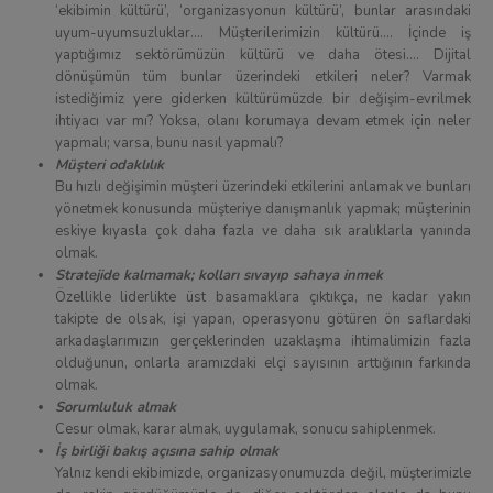
‘ekibimin kültürü’, ‘organizasyonun kültürü’, bunlar arasındaki
uyum-uyumsuzluklar…. Müşterilerimizin kültürü…. İçinde iş
yaptığımız sektörümüzün kültürü ve daha ötesi…. Dijital
dönüşümün tüm bunlar üzerindeki etkileri neler? Varmak
istediğimiz yere giderken kültürümüzde bir değişim-evrilmek
ihtiyacı var mı? Yoksa, olanı korumaya devam etmek için neler
yapmalı; varsa, bunu nasıl yapmalı?
Müşteri odaklılık
Bu hızlı değişimin müşteri üzerindeki etkilerini anlamak ve bunları
yönetmek konusunda müşteriye danışmanlık yapmak; müşterinin
eskiye kıyasla çok daha fazla ve daha sık aralıklarla yanında
olmak.
Stratejide kalmamak; kolları sıvayıp sahaya inmek
Özellikle liderlikte üst basamaklara çıktıkça, ne kadar yakın
takipte de olsak, işi yapan, operasyonu götüren ön saflardaki
arkadaşlarımızın gerçeklerinden uzaklaşma ihtimalimizin fazla
olduğunun, onlarla aramızdaki elçi sayısının arttığının farkında
olmak.
Sorumluluk almak
Cesur olmak, karar almak, uygulamak, sonucu sahiplenmek.
İş birliği bakış açısına sahip olmak
Yalnız kendi ekibimizde, organizasyonumuzda değil, müşterimizle