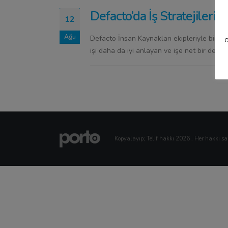
Defacto’da İş Stratejileri 
12
Ağu
Defacto İnsan Kaynakları ekipleriyle birlikt
o
işi daha da iyi anlayan ve işe net bir değe
Kopyalayıp; Telif hakkı 2026 . Her hakkı sak