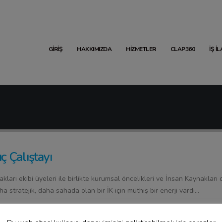
GIRIŞ
HAKKIMIZDA
HIZMETLER
CLAP360
İŞ İ
ç Çalıştayı
ları ekibi üyeleri ile birlikte kurumsal öncelikleri ve İnsan Kaynakları 
ha stratejik, daha sahada olan bir İK için müthiş bir enerji vardı...