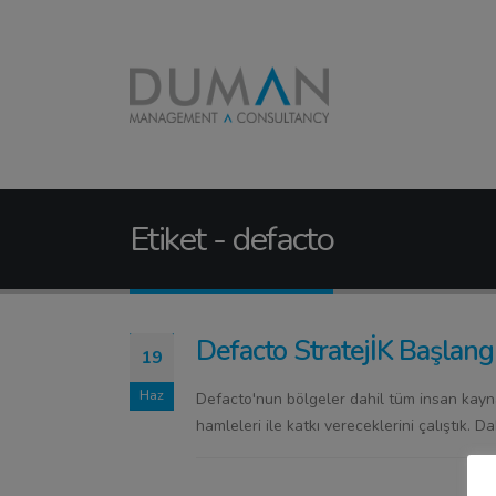
Etiket - defacto
Defacto StratejİK Başlangı
19
Haz
Defacto'nun bölgeler dahil tüm insan kaynak
hamleleri ile katkı vereceklerini çalıştık. Da