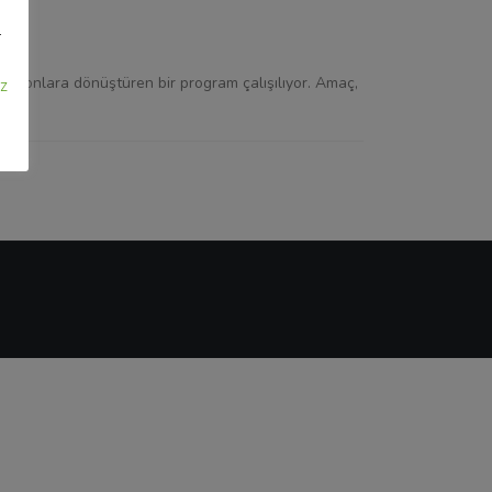
l
 aksiyonlara dönüştüren bir program çalışılıyor. Amaç,
z